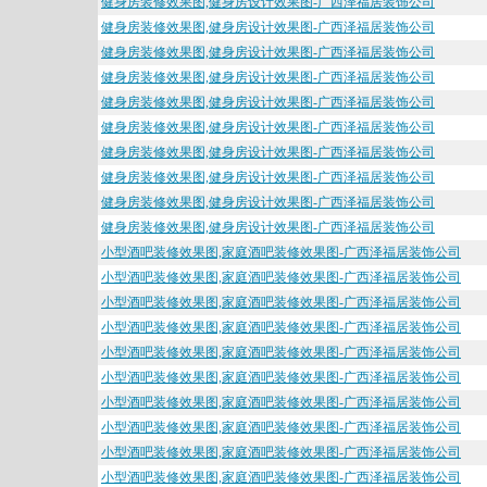
健身房装修效果图,健身房设计效果图-广西泽福居装饰公司
健身房装修效果图,健身房设计效果图-广西泽福居装饰公司
健身房装修效果图,健身房设计效果图-广西泽福居装饰公司
健身房装修效果图,健身房设计效果图-广西泽福居装饰公司
健身房装修效果图,健身房设计效果图-广西泽福居装饰公司
健身房装修效果图,健身房设计效果图-广西泽福居装饰公司
健身房装修效果图,健身房设计效果图-广西泽福居装饰公司
健身房装修效果图,健身房设计效果图-广西泽福居装饰公司
健身房装修效果图,健身房设计效果图-广西泽福居装饰公司
健身房装修效果图,健身房设计效果图-广西泽福居装饰公司
小型酒吧装修效果图,家庭酒吧装修效果图-广西泽福居装饰公司
小型酒吧装修效果图,家庭酒吧装修效果图-广西泽福居装饰公司
小型酒吧装修效果图,家庭酒吧装修效果图-广西泽福居装饰公司
小型酒吧装修效果图,家庭酒吧装修效果图-广西泽福居装饰公司
小型酒吧装修效果图,家庭酒吧装修效果图-广西泽福居装饰公司
小型酒吧装修效果图,家庭酒吧装修效果图-广西泽福居装饰公司
小型酒吧装修效果图,家庭酒吧装修效果图-广西泽福居装饰公司
小型酒吧装修效果图,家庭酒吧装修效果图-广西泽福居装饰公司
小型酒吧装修效果图,家庭酒吧装修效果图-广西泽福居装饰公司
小型酒吧装修效果图,家庭酒吧装修效果图-广西泽福居装饰公司