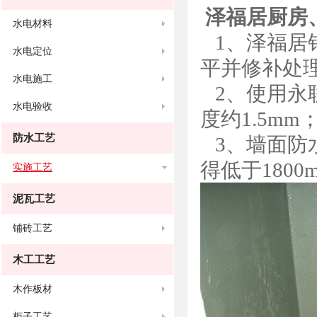
泽福居厨房
水电材料
1、泽福居
水电定位
平并修补处
水电施工
2、使用永
水电验收
度约1.5mm
防水工艺
3、墙面防水
得低于1800
实施工艺
泥瓦工艺
铺砖工艺
木工工艺
木作板材
柜子工艺