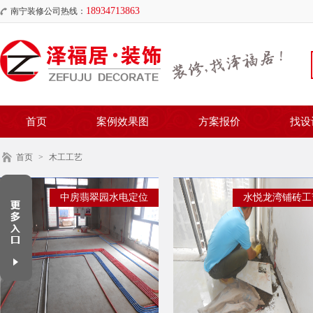
18934713863
南宁装修公司热线：
首页
案例效果图
方案报价
找设
首页
>
木工工艺
中房翡翠园水电定位
水悦龙湾铺砖工