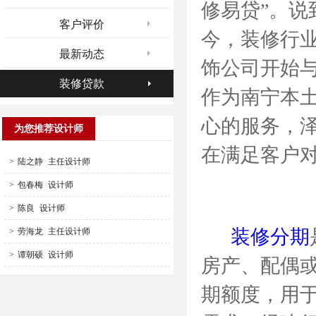
修易贷”。
说
客户评价
今，装修行
最新动态
饰公司开始
装修贷款
作为南宁本
心的服务，
为您推荐设计师
在满足客户
>
陆之静
主任设计师
>
包春梅
设计师
>
陈良
设计师
装修分期
>
劳海龙
主任设计师
>
谭朝硕
设计师
房产、配偶
期额度，用