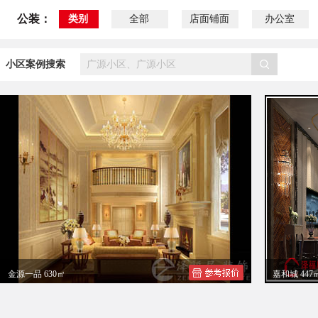
公装：
类别
全部
店面铺面
办公室
小区案例搜索
金源一品 630㎡
嘉和城 447
张女士别墅美式风格设计效果图
嘉和城李