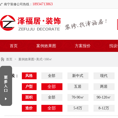
18934713863
南宁装修公司热线：
首页
案例效果图
方案报价
找设
首页
>
案例效果图
>美式>160㎡
家装：
风格
全部
新中式
现代
全部
户型
五居
两居
面积
全部
70-90㎡
90-120㎡
全部
造价
5-8万
8-12万