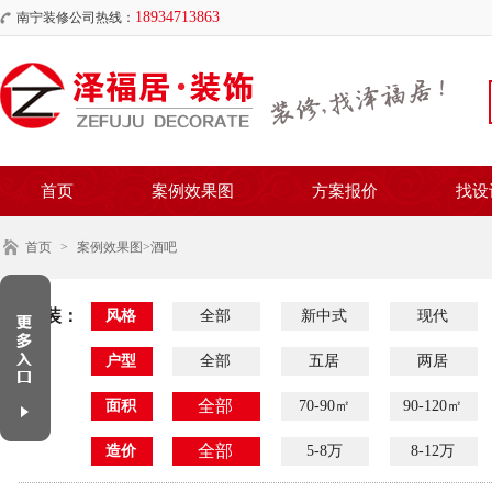
18934713863
南宁装修公司热线：
首页
案例效果图
方案报价
找设
首页
>
案例效果图
>酒吧
家装：
风格
全部
新中式
现代
户型
全部
五居
两居
全部
面积
70-90㎡
90-120㎡
全部
造价
5-8万
8-12万