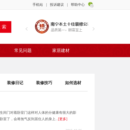
手机站
|
投诉建议
|
帮助中心
常见问题
家居建材
装修日记
装修技巧
如何选材
间门对着卧室门这样对人体的分健康有很大的影
室了，会将煞气反到居住人的身上...
[更多]