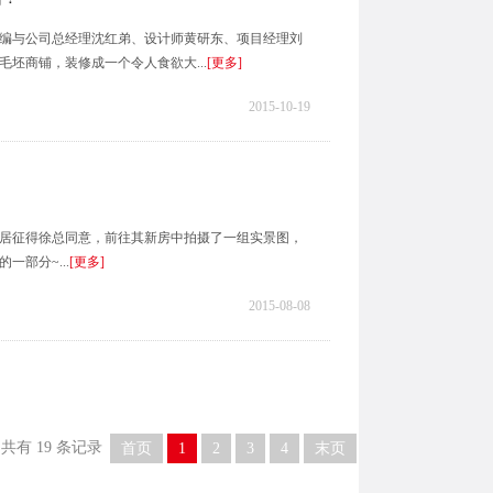
编与公司总经理沈红弟、设计师黄研东、项目经理刘
坯商铺，装修成一个令人食欲大...
[更多]
2015-10-19
居征得徐总同意，前往其新房中拍摄了一组实景图，
部分~...
[更多]
2015-08-08
页 共有
19
条记录
首页
1
2
3
4
末页