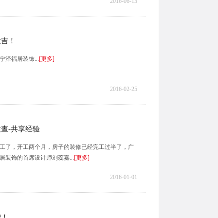
2016-06-13
大吉！
泽福居装饰...
[更多]
2016-02-25
查-共享经验
初开工了，开工两个月，房子的装修已经完工过半了，广
装饰的首席设计师刘蕊嘉...
[更多]
2016-01-01
增！