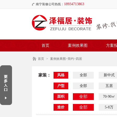
18934713863
南宁装修公司热线：
首页
案例效果图
方案
首页
>
案例效果图
>简约>四居
家装：
风格
全部
新中式
户型
全部
五居
全部
面积
70-90㎡
全部
造价
5-8万