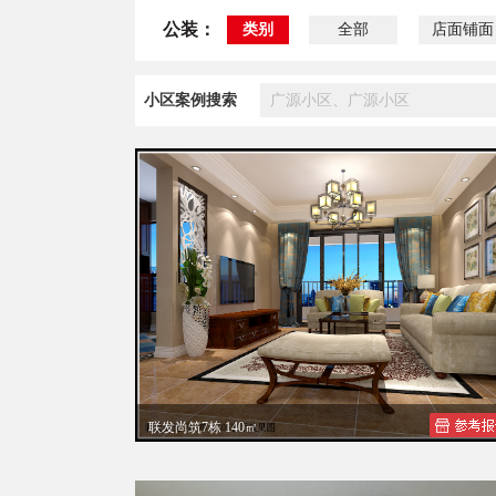
公装：
类别
全部
店面铺面
小区案例搜索
联发尚筑7栋 140㎡
联发尚筑现代简约装修效果图