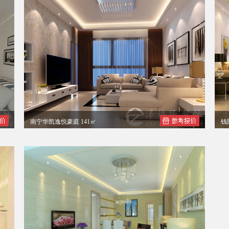
南宁华凯逸悦豪庭 141㎡
钱
王总现代简约四居室装修效果图
覃