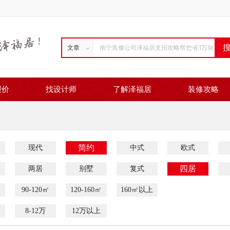
文章
报价
找设计师
了解泽福居
装修攻略
简约
现代
中式
欧式
四居
两居
别墅
复式
90-120㎡
120-160㎡
160㎡以上
8-12万
12万以上