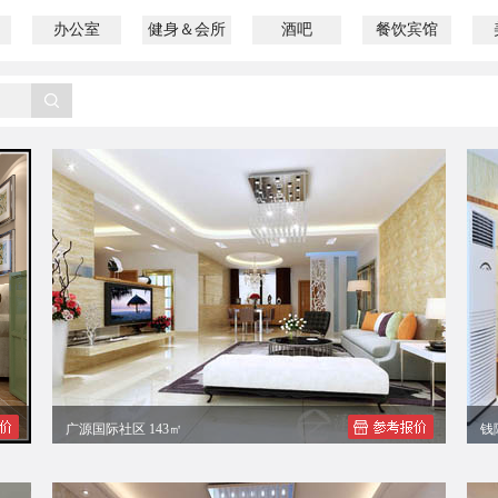
办公室
健身＆会所
酒吧
餐饮宾馆
广源国际社区 143㎡
钱
黄小姐现代简约四居室装修效果图
谭