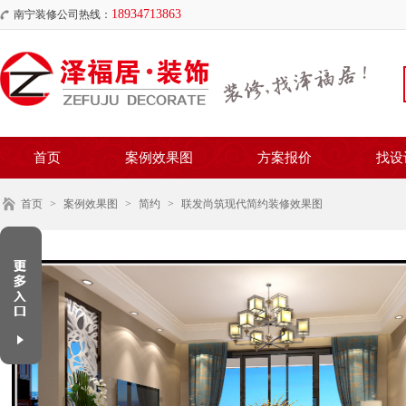
18934713863
南宁装修公司热线：
首页
案例效果图
方案报价
找设
首页
>
案例效果图
>
简约
>
联发尚筑现代简约装修效果图