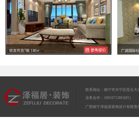
联发尚筑7栋 140㎡
广源国际社区
联发尚筑现代简约装修效果图
邹先生现
联系地址：南宁市兴宁区昆仑大道
业务合作：18934713863(叶)
广西南宁泽福居装饰设计有限责任