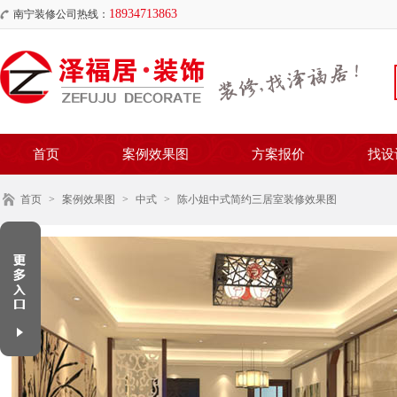
18934713863
南宁装修公司热线：
首页
案例效果图
方案报价
找设
首页
>
案例效果图
>
中式
>
陈小姐中式简约三居室装修效果图