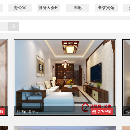
办公室
健身＆会所
酒吧
餐饮宾馆
江湾山语 96㎡
钻
江湾山语覃先生新中式装修效果图案例赏析
钻