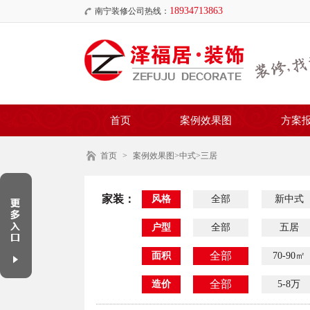
18934713863
南宁装修公司热线：
首页
案例效果图
方案
首页
>
案例效果图
>中式>三居
家装：
风格
全部
新中式
户型
全部
五居
全部
面积
70-90㎡
全部
造价
5-8万