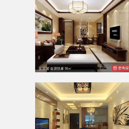
金源城·金源悦峯 96㎡
张总中式风格三居室装修效果图