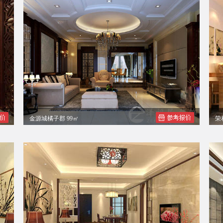
金源城橘子郡 99㎡
荣
季女士现代中式三居室装修案例效果图
马