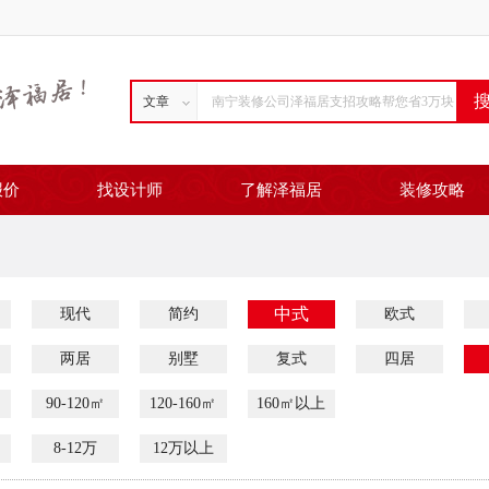
文章
报价
找设计师
了解泽福居
装修攻略
中式
现代
简约
欧式
两居
别墅
复式
四居
90-120㎡
120-160㎡
160㎡以上
8-12万
12万以上