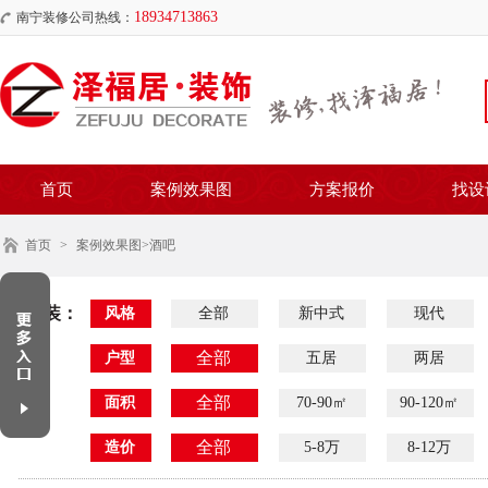
18934713863
南宁装修公司热线：
首页
案例效果图
方案报价
找设
首页
>
案例效果图
>酒吧
家装：
风格
全部
新中式
现代
全部
户型
五居
两居
全部
面积
70-90㎡
90-120㎡
全部
造价
5-8万
8-12万