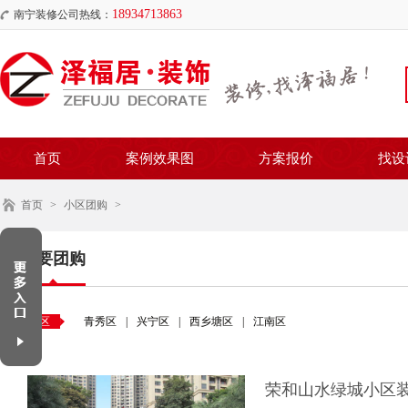
18934713863
南宁装修公司热线：
首页
案例效果图
方案报价
找设
首页
>
小区团购
>
我要团购
地区
青秀区
|
兴宁区
|
西乡塘区
|
江南区
荣和山水绿城小区