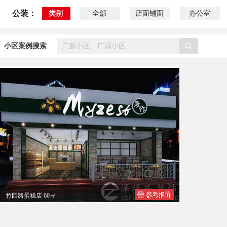
公装：
类别
全部
店面铺面
办公室
小区案例搜索
竹园路蛋糕店 60㎡
南宁竹园路余总蛋糕店装修效果图