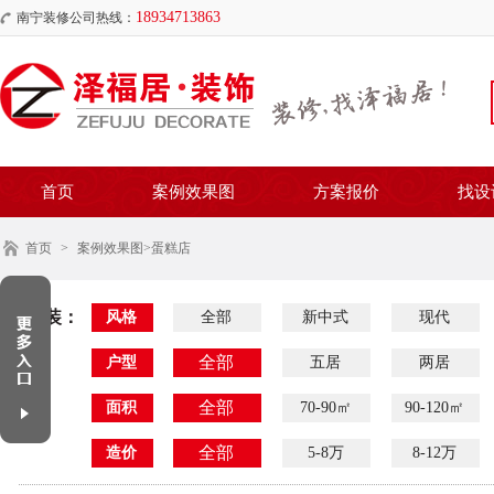
18934713863
南宁装修公司热线：
首页
案例效果图
方案报价
找设
首页
>
案例效果图
>蛋糕店
家装：
风格
全部
新中式
现代
全部
户型
五居
两居
全部
面积
70-90㎡
90-120㎡
全部
造价
5-8万
8-12万