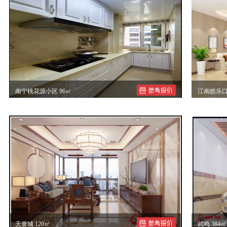
南宁桃花源小区 96㎡
江南皓乐口
周女士96㎡三房二厅欧式装修案例效果图
江南皓乐
天誉城 120㎡
武鸣 384㎡