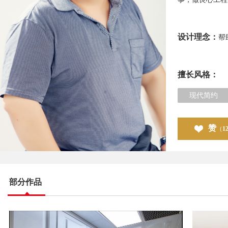
设计理念：
帮
擅长风格：
现代简约
赞
（
1
部分作品