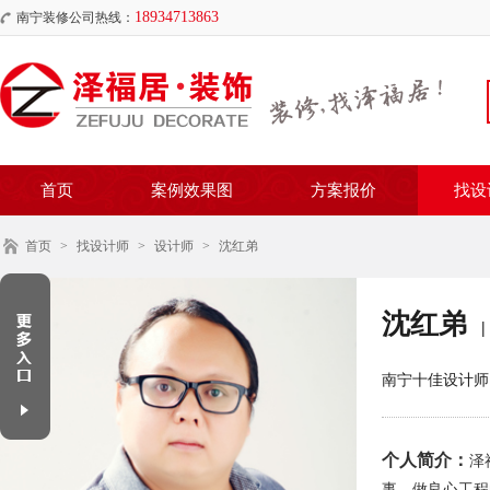
18934713863
南宁装修公司热线：
首页
案例效果图
方案报价
找设
首页
>
找设计师
>
设计师
>
沈红弟
沈红弟
|
南宁十佳设计师
个人简介：
泽
事，做良心工程