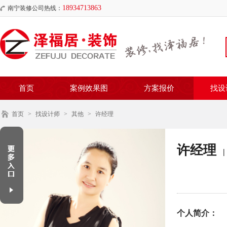
18934713863
南宁装修公司热线：
首页
案例效果图
方案报价
找设
首页
>
找设计师
>
其他
>
许经理
许经理
|
个人简介：