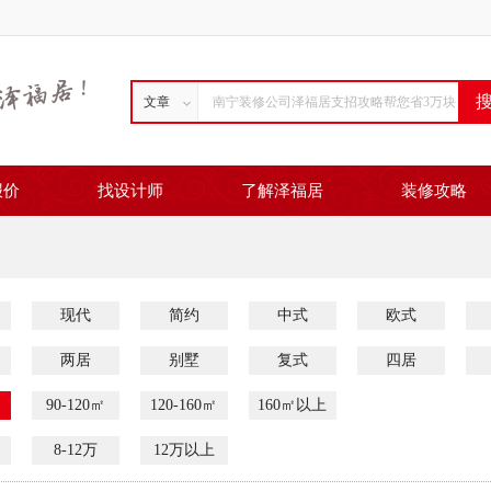
文章
报价
找设计师
了解泽福居
装修攻略
现代
简约
中式
欧式
两居
别墅
复式
四居
90-120㎡
120-160㎡
160㎡以上
8-12万
12万以上