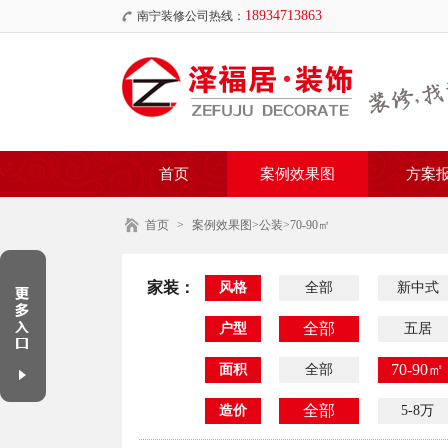
18934713863
南宁装修公司热线：
首页
案例效果图
方案
首页
>
案例效果图
>公装>70-90㎡
家装：
风格
全部
新中式
全部
户型
五居
70-90㎡
面积
全部
全部
造价
5-8万