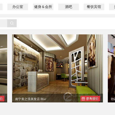
办公室
健身＆会所
酒吧
餐饮宾馆
南宁美之浪美发店 86㎡
劲
南宁美之浪陈小姐美发店装修设计效果图
劲