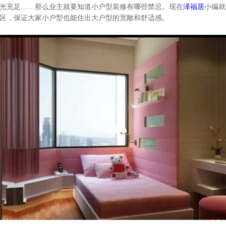
光充足……那么业主就要知道小户型装修有哪些禁忌。现在
泽福居
小编就
区，保证大家小户型也能住出大户型的宽敞和舒适感。