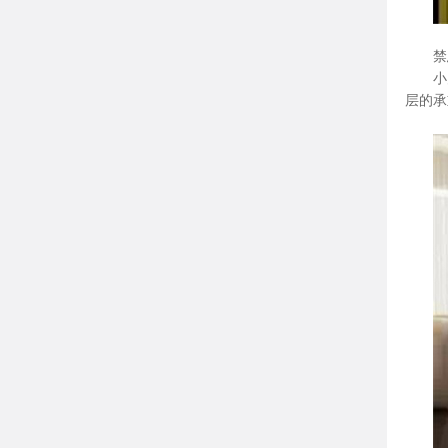
禁
小
层的承