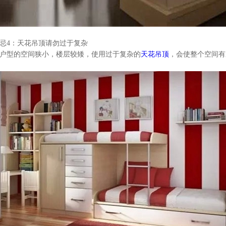
忌
4
：天花吊顶请勿过于复杂
户型的空间狭小，楼层较矮，使用过于复杂的
天花吊顶
，会使整个空间有