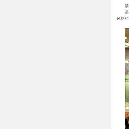
禁
很
风格如