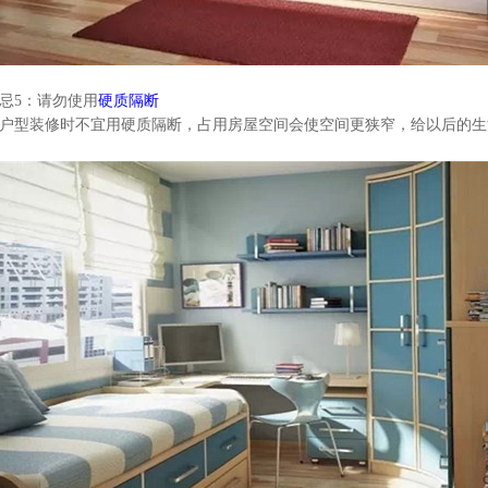
忌
5
：请勿使用
硬质隔断
户型装修时不宜用硬质隔断，占用房屋空间会使空间更狭窄，给以后的生