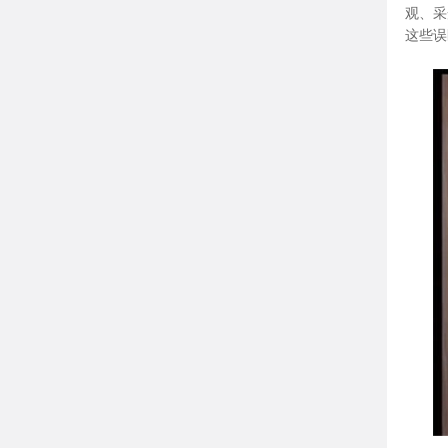
观、采
这些误