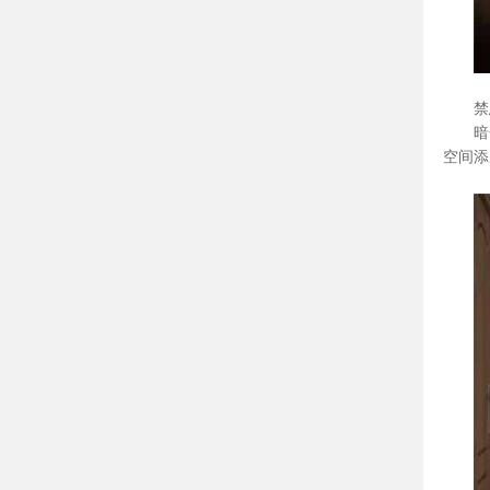
禁
暗
空间添